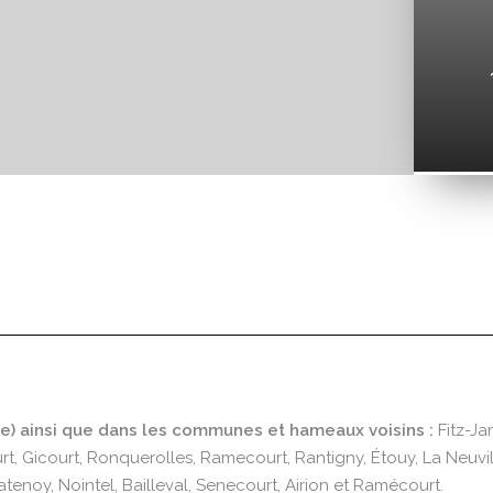
ise) ainsi que dans les communes et hameaux voisins :
Fitz-Jam
t, Gicourt, Ronquerolles, Ramecourt, Rantigny, Étouy, La Neuvil
atenoy, Nointel, Bailleval, Senecourt, Airion et Ramécourt.