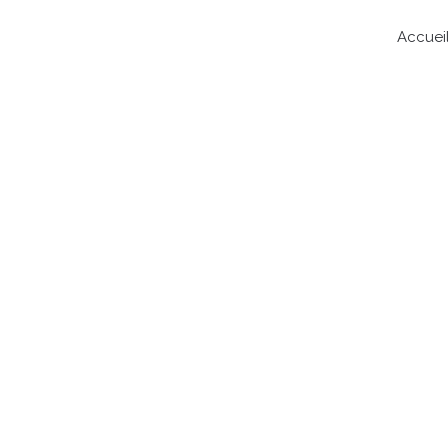
Accuei
Commandez vos pizzas
03 44 50 03 16