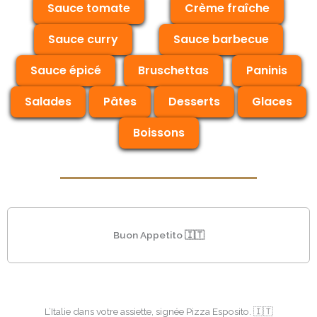
Sauce tomate
Crème fraîche
Sauce curry
Sauce barbecue
Sauce épicé
Bruschettas
Paninis
Salades
Pâtes
Desserts
Glaces
Boissons
Buon Appetito 🇮🇹
L’Italie dans votre assiette, signée Pizza Esposito. 🇮🇹