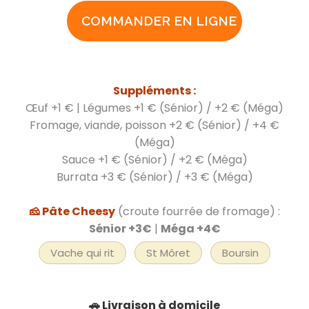
COMMANDER EN LIGNE
Suppléments :
Œuf +1 € | Légumes +1 € (Sénior) / +2 € (Méga)
Fromage, viande, poisson +2 € (Sénior) / +4 €
(Méga)
Sauce +1 € (Sénior) / +2 € (Méga)
Burrata +3 € (Sénior) / +3 € (Méga)
🧀 Pâte Cheesy
(croute fourrée de fromage) :
Sénior +3€
|
Méga +4€
Vache qui rit
St Môret
Boursin
🚗 Livraison à domicile