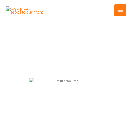
Aller
au
contenu
Menu Pizza Esposito Clermont.